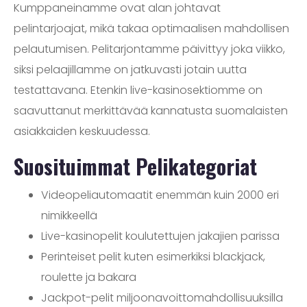
Kumppaneinamme ovat alan johtavat
pelintarjoajat, mikä takaa optimaalisen mahdollisen
pelautumisen. Pelitarjontamme päivittyy joka viikko,
siksi pelaajillamme on jatkuvasti jotain uutta
testattavana. Etenkin live-kasinosektiomme on
saavuttanut merkittävää kannatusta suomalaisten
asiakkaiden keskuudessa.
Suosituimmat Pelikategoriat
Videopeliautomaatit enemmän kuin 2000 eri
nimikkeellä
Live-kasinopelit koulutettujen jakajien parissa
Perinteiset pelit kuten esimerkiksi blackjack,
roulette ja bakara
Jackpot-pelit miljoonavoittomahdollisuuksilla