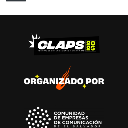
e
b
c
t
r
ó
n
i
c
o
*