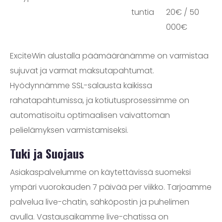
tuntia
20€ / 50
000€
ExciteWin alustalla päämääränämme on varmistaa
sujuvat ja varmat maksutapahtumat.
Hyödynnämme SSL-salausta kaikissa
rahatapahtumissa, ja kotiutusprosessimme on
automatisoitu optimaalisen vaivattoman
pelielämyksen varmistamiseksi.
Tuki ja Suojaus
Asiakaspalvelumme on käytettävissä suomeksi
ympäri vuorokauden 7 päivää per viikko. Tarjoamme
palvelua live-chatin, sähköpostin ja puhelimen
avulla. Vastausaikamme live-chatissa on