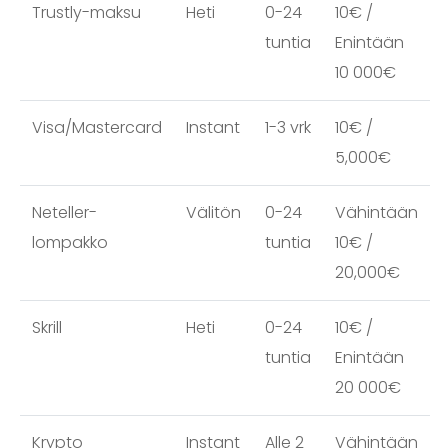
Trustly-maksu
Heti
0-24
10€ /
tuntia
Enintään
10 000€
Visa/Mastercard
Instant
1-3 vrk
10€ /
5,000€
Neteller-
Välitön
0-24
Vähintään
lompakko
tuntia
10€ /
20,000€
Skrill
Heti
0-24
10€ /
tuntia
Enintään
20 000€
Krypto
Instant
Alle 2
Vähintään