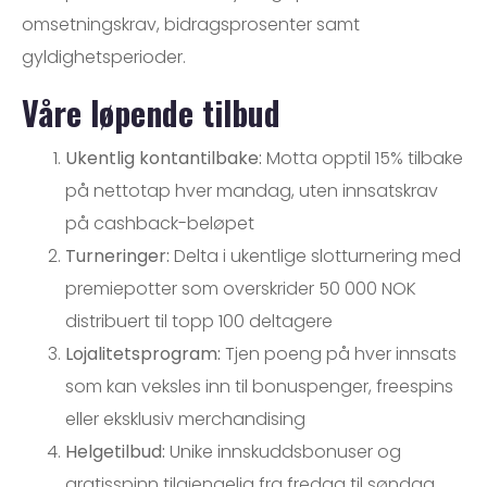
omsetningskrav, bidragsprosenter samt
gyldighetsperioder.
Våre løpende tilbud
Ukentlig kontantilbake:
Motta opptil 15% tilbake
på nettotap hver mandag, uten innsatskrav
på cashback-beløpet
Turneringer:
Delta i ukentlige slotturnering med
premiepotter som overskrider 50 000 NOK
distribuert til topp 100 deltagere
Lojalitetsprogram:
Tjen poeng på hver innsats
som kan veksles inn til bonuspenger, freespins
eller eksklusiv merchandising
Helgetilbud:
Unike innskuddsbonuser og
gratisspinn tilgjengelig fra fredag til søndag