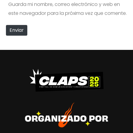
*
Guarda mi nombre, correo electrónico y web en
i
o
este navegador para la próxima vez que comente.
o
e
w
l
Enviar
e
e
b
c
t
r
ó
n
i
c
o
*