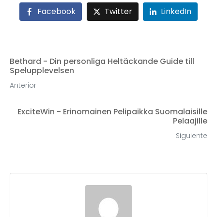
Facebook
Twitter
LinkedIn
Bethard - Din personliga Heltäckande Guide till
Spelupplevelsen
Anterior
ExciteWin - Erinomainen Pelipaikka Suomalaisille
Pelaajille
Siguiente