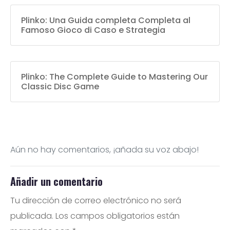
Plinko: Una Guida completa Completa al
Famoso Gioco di Caso e Strategia
Plinko: The Complete Guide to Mastering Our
Classic Disc Game
Aún no hay comentarios, ¡añada su voz abajo!
Añadir un comentario
Tu dirección de correo electrónico no será
publicada.
Los campos obligatorios están