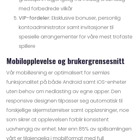
med forbedrede vilkår
VIP-fordeler:
Eksklusive bonuser, personlig
kontoadministrator samt invitasjoner til
spesielle arrangementer for våre mest trofaste
spillere
Mobilopplevelse og brukergrensesnitt
Vår mobilløsning er optimalisert for sømløs
funksjonalitet på både Android samt iOS-enheter
uten behov om nedlasting av egne apper. Den
responsive designen tilpasser seg automatisk til
forskjellige skjermstørrelser samt oppløsninger, noe
som sikrer at opplevelsen forblir konsistent
uavhengig av enhet. Mer enn 85% av spillsamlingen
vårt er tilgjengelig i mobilformat med full