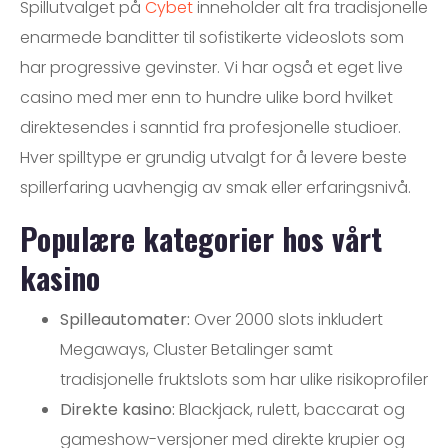
Spillutvalget på
Cybet
inneholder alt fra tradisjonelle
enarmede banditter til sofistikerte videoslots som
har progressive gevinster. Vi har også et eget live
casino med mer enn to hundre ulike bord hvilket
direktesendes i sanntid fra profesjonelle studioer.
Hver spilltype er grundig utvalgt for å levere beste
spillerfaring uavhengig av smak eller erfaringsnivå.
Populære kategorier hos vårt
kasino
Spilleautomater:
Over 2000 slots inkludert
Megaways, Cluster Betalinger samt
tradisjonelle fruktslots som har ulike risikoprofiler
Direkte kasino:
Blackjack, rulett, baccarat og
gameshow-versjoner med direkte krupier og