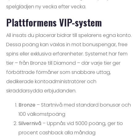
spelglädjen ny vecka efter vecka.
Plattformens VIP-system
All insats du placerar bidrar till spelarens egna konto.
Dessa poäng kan växlas in mot bonuspengar, free
spins eller exklusiva erfarenheter. Systemet har fem
tier – från Bronze till Diamond – där varje tier ger
förbättrade förmåner som snabbare uttag,
dedikerade kontoadministratörer och
skräddarsydda erbjudanden.
Bronze
– Startnivå med standard bonusar och
100 välkomstpoäng
Silvernivå
– Uppnås vid 5000 poäng, ger tio
procent cashback alla måndag