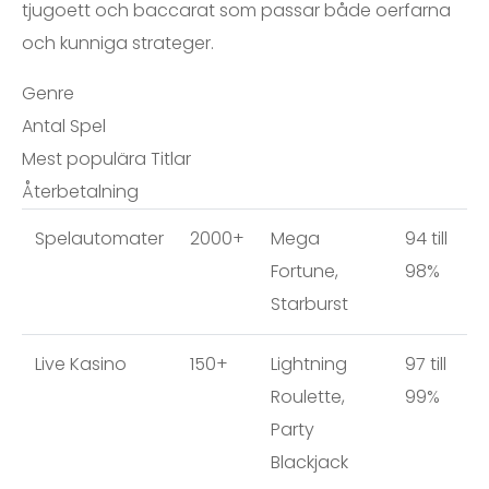
tjugoett och baccarat som passar både oerfarna
och kunniga strateger.
Genre
Antal Spel
Mest populära Titlar
Återbetalning
Spelautomater
2000+
Mega
94 till
Fortune,
98%
Starburst
Live Kasino
150+
Lightning
97 till
Roulette,
99%
Party
Blackjack