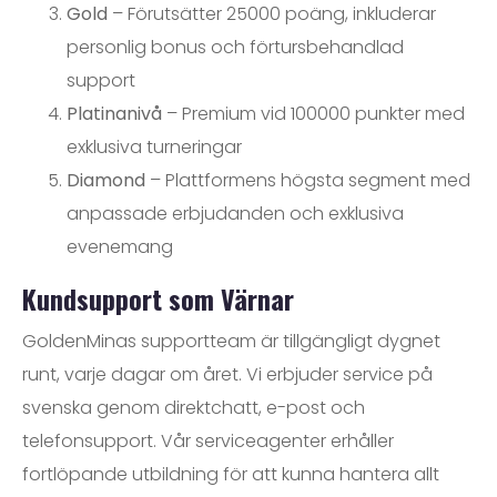
Gold
– Förutsätter 25000 poäng, inkluderar
personlig bonus och förtursbehandlad
support
Platinanivå
– Premium vid 100000 punkter med
exklusiva turneringar
Diamond
– Plattformens högsta segment med
anpassade erbjudanden och exklusiva
evenemang
Kundsupport som Värnar
GoldenMinas supportteam är tillgängligt dygnet
runt, varje dagar om året. Vi erbjuder service på
svenska genom direktchatt, e-post och
telefonsupport. Vår serviceagenter erhåller
fortlöpande utbildning för att kunna hantera allt