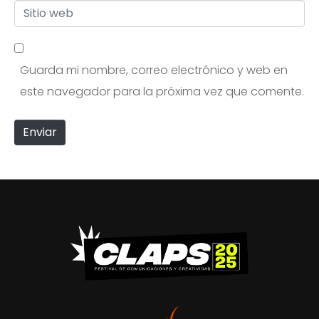
S
r
r
i
r
e
t
e
*
Guarda mi nombre, correo electrónico y web en
i
o
este navegador para la próxima vez que comente.
o
e
w
l
Enviar
e
e
b
c
t
r
ó
n
i
c
o