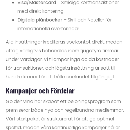
Visa/Mastercard
– Smidiga korttransaktioner
med direkt kontering
Digitala plånböcker
– Skrill och Neteller för
internationella överföringar
Alla insättningar krediteras spelkontot direkt, medan
uttag vanligtvis behandlas inom tjugofyra timmar
under vardagar. Vi tillämpar inga dolda kostnader
för transaktioner, och lägsta insättning är satt till
hundra kronor för att hålla spelandet tillgängligt.
Kampanjer och Fördelar
GoldenMina har skapat ett belöningsprogram som
premiserar både nya och regelbundna medlemmar.
Vårt startpaket är strukturerat för att ge optimal
speltid, medan våra kontinuerliga kampanjer håller