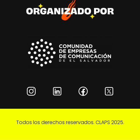
*
Todos los derechos reservados. CLAPS 2025.