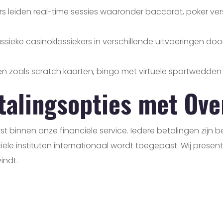
rs leiden real-time sessies waaronder baccarat, poker ver
ssieke casinoklassiekers in verschillende uitvoeringen doo
en zoals scratch kaarten, bingo met virtuele sportwedd
alingsopties met Ov
 binnen onze financiële service. Iedere betalingen zijn 
ële instituten internationaal wordt toegepast. Wij presen
indt.