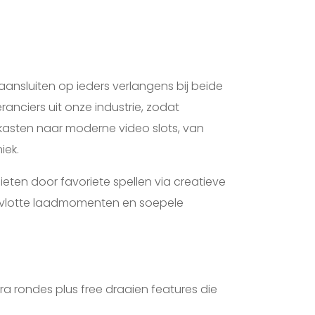
ansluiten op ieders verlangens bij beide
nciers uit onze industrie, zodat
kasten naar moderne video slots, van
iek.
eten door favoriete spellen via creatieve
 op vlotte laadmomenten en soepele
tra rondes plus free draaien features die