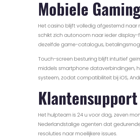
Mobiele Gaming
Het casino blijft volledig afgestemd naar
schikt zich autonoom naar ieder display
dezelfde game-catalogus, betalingsmogel
Touch-screen besturing blijft intuïtief g
middels smartphone dataverbindingen, ho
systeem, zodat compatibiliteit bij iOS, An
Klantensupport
Het hulpteam is 24 u voor dag, zeven mom
Nederlandstalige agenten dat gedurende m
resoluties naar moeilijkere issues.