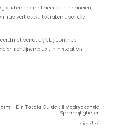
agstukken omtrent accounts, financiën,
 om rap vertrouwd tot raken door alle
rd met benut blijft bij continue
n richtlijnen plus zijn in staat om
orm – Din Totala Guide till Medryckande
Spelmöjligheter
Siguiente