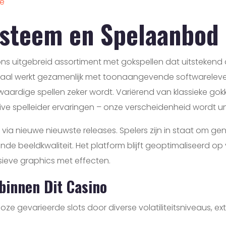
ie
steem en Spelaanbod
s uitgebreid assortiment met gokspellen dat uitstekend a
rtaal werkt gezamenlijk met toonaangevende softwarelevera
ardige spellen zeker wordt. Variërend van klassieke gok
 live spelleider ervaringen – onze verscheidenheid wordt un
a nieuwe nieuwste releases. Spelers zijn in staat om geni
ende beeldkwaliteit. Het platform blijft geoptimaliseerd
sieve graphics met effecten.
binnen Dit Casino
loze gevarieerde slots door diverse volatiliteitsniveaus, ex