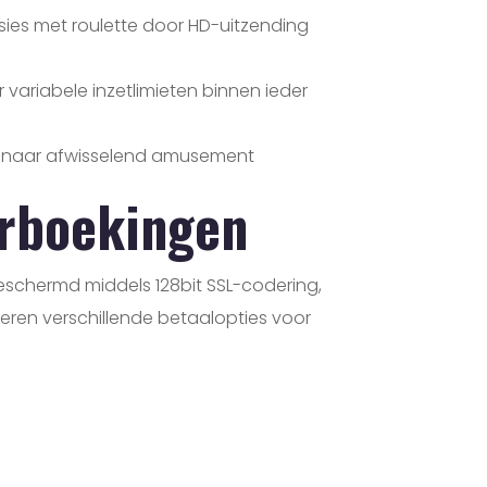
sies met roulette door HD-uitzending
r variabele inzetlimieten binnen ieder
en naar afwisselend amusement
erboekingen
beschermd middels 128bit SSL-codering,
teren verschillende betaalopties voor