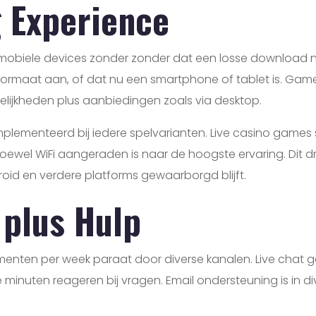
 Experience
 mobiele devices zonder zonder dat een losse download noo
-formaat aan, of dat nu een smartphone of tablet is. Ga
ijkheden plus aanbiedingen zoals via desktop.
eïmplementeerd bij iedere spelvarianten. Live casino games
ewel WiFi aangeraden is naar de hoogste ervaring. Dit 
droid en verdere platforms gewaarborgd blijft.
 plus Hulp
enten per week paraat door diverse kanalen. Live chat ge
inuten reageren bij vragen. Email ondersteuning is in di