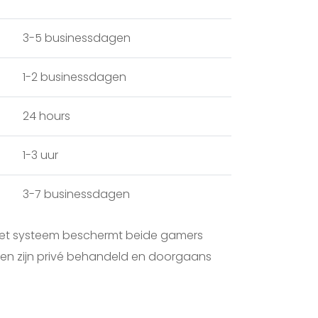
3-5 businessdagen
1-2 businessdagen
24 hours
1-3 uur
3-7 businessdagen
. Het systeem beschermt beide gamers
en zijn privé behandeld en doorgaans