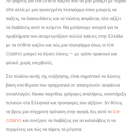
Αν ψάχνεις για ένα online καζίνο που να μην μοιάζει με τυχαίο
site αλλά με μια προσεγμένη πλατφόρμα όπου μπορείς να
παίξεις, να διασκεδάσεις και να νιώσεις ασφάλεια, τότε αξίζει
να διαβάσεις αυτό το κείμενο. Θα μιλήσουμε ανοιχτά για τα
προβλήματα που αντιμετωπίζουν πολλοί παίκτες στην Ελλάδα
με τα online καζίνο και πώς μια πλατφόρμα όπως το Ice
Casino μπορεί να δώσει λύσεις — με τρόπο πρακτικό και
φιλικό, χωρίς υπερβολές.
Στο πλαίσιο αυτής της συζήτησης, είναι σημαντικό να δώσεις
βάση στα θέματα που πραγματικά σε απασχολούν: ασφάλεια
συναλλαγών, δίκαια παιχνίδια, γρήγορες αναλήψεις, υποστήριξη
πελατών στα Ελληνικά και προσφορές που αξίζουν. Αν θέλεις
να βρεις μια σύγχρονη πρόταση στην αγορά, δες αυτό το
ice
casino
και συνέχισε να διαβάζεις για να καταλάβεις τι να
περιμένεις και πώς να πάρεις τα μέγιστα.