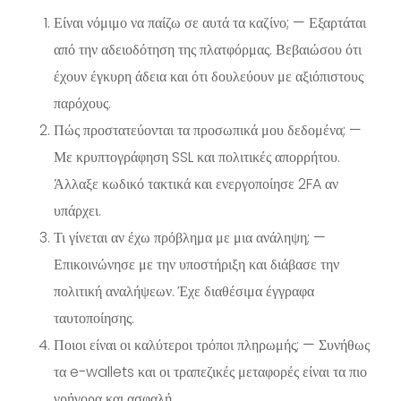
Είναι νόμιμο να παίζω σε αυτά τα καζίνο; — Εξαρτάται
από την αδειοδότηση της πλατφόρμας. Βεβαιώσου ότι
έχουν έγκυρη άδεια και ότι δουλεύουν με αξιόπιστους
παρόχους.
Πώς προστατεύονται τα προσωπικά μου δεδομένα; —
Με κρυπτογράφηση SSL και πολιτικές απορρήτου.
Άλλαξε κωδικό τακτικά και ενεργοποίησε 2FA αν
υπάρχει.
Τι γίνεται αν έχω πρόβλημα με μια ανάληψη; —
Επικοινώνησε με την υποστήριξη και διάβασε την
πολιτική αναλήψεων. Έχε διαθέσιμα έγγραφα
ταυτοποίησης.
Ποιοι είναι οι καλύτεροι τρόποι πληρωμής; — Συνήθως
τα e-wallets και οι τραπεζικές μεταφορές είναι τα πιο
γρήγορα και ασφαλή.