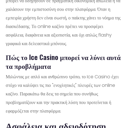
μπορεί να οδηγήσουν σε πραγματική οικονομική απώλεια ή να
χαλάσουν την εμπιστοσύνη σου στην πλατφόρμα. Όταν η
εμπειρία χρήστη δεν είναι σωστή, ο παίκτης χάνει το νόημα της
διασκέδασης. Το online καζίνο πρέπει να προσφέρει
ασφάλεια, διαφάνεια και αξιοπιστία, και όχι απλώς flashy
γραφικά και δελεαστικά μπόνους.
Πώς το Ice Casino μπορεί να λύνει αυτά
τα προβλήματα
Μιλώντας με απλό και ανθρώπινο τρόπο, το Ice Casino έχει
στόχο να καλύψει τις πιο "ενοχλητικές" πλευρές των online
καζίνο. Παρακάτω θα δεις τα σημεία που συνήθως
προβληματίζουν και την πρακτική λύση που προτείνεται ή
εφαρμόζεται στην πλατφόρμα.
Ασφάλεια και αδειοδότηση