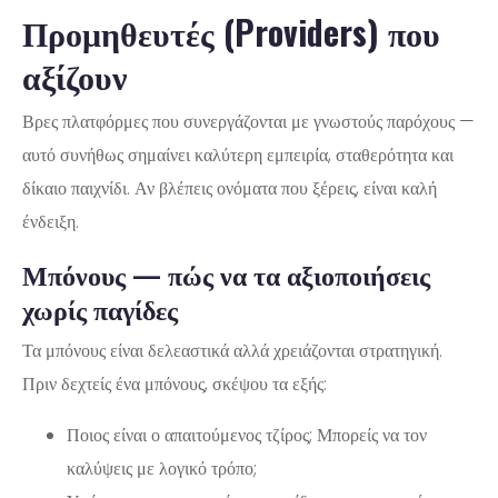
Προμηθευτές (Providers) που
αξίζουν
Βρες πλατφόρμες που συνεργάζονται με γνωστούς παρόχους —
αυτό συνήθως σημαίνει καλύτερη εμπειρία, σταθερότητα και
δίκαιο παιχνίδι. Αν βλέπεις ονόματα που ξέρεις, είναι καλή
ένδειξη.
Μπόνους — πώς να τα αξιοποιήσεις
χωρίς παγίδες
Τα μπόνους είναι δελεαστικά αλλά χρειάζονται στρατηγική.
Πριν δεχτείς ένα μπόνους, σκέψου τα εξής:
Ποιος είναι ο απαιτούμενος τζίρος; Μπορείς να τον
καλύψεις με λογικό τρόπο;