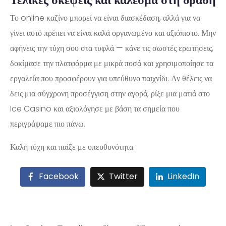
Το online καζίνο μπορεί να είναι διασκέδαση, αλλά για να
γίνει αυτό πρέπει να είναι καλά οργανωμένο και αξιόπιστο. Μην
αφήνεις την τύχη σου στα τυφλά — κάνε τις σωστές ερωτήσεις,
δοκίμασε την πλατφόρμα με μικρά ποσά και χρησιμοποίησε τα
εργαλεία που προσφέρουν για υπεύθυνο παιχνίδι. Αν θέλεις να
δεις μια σύγχρονη προσέγγιση στην αγορά, ρίξε μια ματιά στο
Ice Casino και αξιολόγησε με βάση τα σημεία που
περιγράψαμε πιο πάνω.
Καλή τύχη και παίξε με υπευθυνότητα.
Facebook
Twitter
LinkedIn