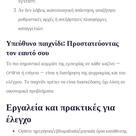
system.
Αν δεν λάβεις ικανοποιητική απάντηση, αναζήτησε
ρυθμιστικές αρχές ή ανεξάρτητες πλατφόρμες
καταγγελιών.
Υπεύθυνο παιχνίδι: Προστατεύοντας
τον εαυτό σου
Το πιο σημαντικό κομμάτι της εμπειρίας σε κάθε καζίνο —
online ή επίγειο — είναι η διατήρηση της ψυχραιμίας και του
ελέγχου. Το παιχνίδι πρέπει να είναι διασκέδαση, όχι λύση σε
οικονομικά προβλήματα.
Εργαλεία και πρακτικές για
έλεγχο
Ορίστε ημερήσια/εβδομαδιαία/μηνιαία όρια κατάθεσης.