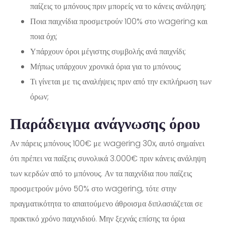
παίζεις το μπόνους πριν μπορείς να το κάνεις ανάληψη;
Ποια παιχνίδια προσμετρούν 100% στο wagering και
ποια όχι;
Υπάρχουν όροι μέγιστης συμβολής ανά παιχνίδι;
Μήπως υπάρχουν χρονικά όρια για το μπόνους;
Τι γίνεται με τις αναλήψεις πριν από την εκπλήρωση των
όρων;
Παράδειγμα ανάγνωσης όρου
Αν πάρεις μπόνους 100€ με wagering 30x, αυτό σημαίνει
ότι πρέπει να παίξεις συνολικά 3.000€ πριν κάνεις ανάληψη
των κερδών από το μπόνους. Αν τα παιχνίδια που παίζεις
προσμετρούν μόνο 50% στο wagering, τότε στην
πραγματικότητα το απαιτούμενο άθροισμα διπλασιάζεται σε
πρακτικό χρόνο παιχνιδιού. Μην ξεχνάς επίσης τα όρια