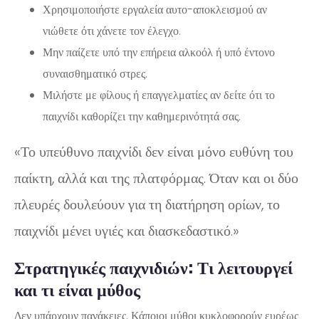
Χρησιμοποιήστε εργαλεία αυτο-αποκλεισμού αν
νιώθετε ότι χάνετε τον έλεγχο.
Μην παίζετε υπό την επήρεια αλκοόλ ή υπό έντονο
συναισθηματικό στρες.
Μιλήστε με φίλους ή επαγγελματίες αν δείτε ότι το
παιχνίδι καθορίζει την καθημερινότητά σας.
«Το υπεύθυνο παιχνίδι δεν είναι μόνο ευθύνη του
παίκτη, αλλά και της πλατφόρμας. Όταν και οι δύο
πλευρές δουλεύουν για τη διατήρηση ορίων, το
παιχνίδι μένει υγιές και διασκεδαστικό.»
Στρατηγικές παιχνιδιών: Τι λειτουργεί
και τι είναι μύθος
Δεν υπάρχουν πανάκειες. Κάποιοι μύθοι κυκλοφορούν ευρέως