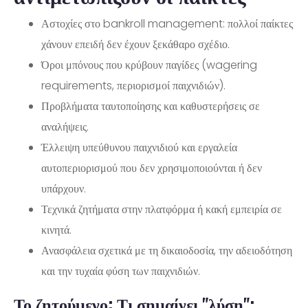
Αστοχίες στο bankroll management: πολλοί παίκτες
χάνουν επειδή δεν έχουν ξεκάθαρο σχέδιο.
Όροι μπόνους που κρύβουν παγίδες (wagering
requirements, περιορισμοί παιχνιδιών).
Προβλήματα ταυτοποίησης και καθυστερήσεις σε
αναλήψεις.
Έλλειψη υπεύθυνου παιχνιδιού και εργαλεία
αυτοπεριορισμού που δεν χρησιμοποιούνται ή δεν
υπάρχουν.
Τεχνικά ζητήματα στην πλατφόρμα ή κακή εμπειρία σε
κινητά.
Ανασφάλεια σχετικά με τη δικαιοδοσία, την αδειοδότηση
και την τυχαία φύση των παιχνιδιών.
Το ζητούμενο: Τι σημαίνει "λύση";