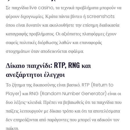
Σε παιχνίδια live casino, τα τεχνικά προβλήματα μπορούν να
φέρουν διχογνωμίες. Κράτα πάντα βίντεο ή screenshots
όπου είναι δυνατόν και ακολουθήστε την επίσημη διαδικασία
καταγραφής προβλήματος. Οι αξιόπιστες πλατφόρμες έχουν
σαφείς πολιτικές διόρθωσης λαθών και επαναφοράς
στοιχημάτων όταν αποδεικνύεται σφάλμα.
Δίκαιο παιχνίδι: RTP, RNG και
ανεξάρτητοι έλεγχοι
Το ζήτημα της δικαιοσύνης είναι βασικό. RTP (Return to
Player) και RNG (Random Number Generator) είναι οι
δυο λέξεις-κλειδιά. Πρέπει να βεβαιωθείς ότι τα παιχνίδια που
παίζεις λειτουργούν με δίκαιο τρόπο και ότι τα αποτελέσματα
δεν επηρεάζονται από παράγοντες που μπορεί να αδικούν τον
παίκτη.