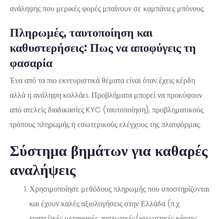
ανάληψης που μερικές φορές μπαίνουν σε καμπάνιες μπόνους.
Πληρωμές, ταυτοποίηση και
καθυστερήσεις: Πως να αποφύγεις τη
φασαρία
Ένα από τα πιο εκνευριστικά θέματα είναι όταν έχεις κέρδη
αλλά η ανάληψη κολλάει. Προβλήματα μπορεί να προκύψουν
από ατελείς διαδικασίες KYC (ταυτοποίηση), προβληματικούς
τρόπους πληρωμής ή εσωτερικούς ελέγχους της πλατφόρμας.
Σύστημα βημάτων για καθαρές
αναλήψεις
Χρησιμοποίησε μεθόδους πληρωμής που υποστηρίζονται
και έχουν καλές αξιολογήσεις στην Ελλάδα (π.χ.
τραπεζικές μεταφορές, πιστωτικές/χρεωστικές κάρτες,