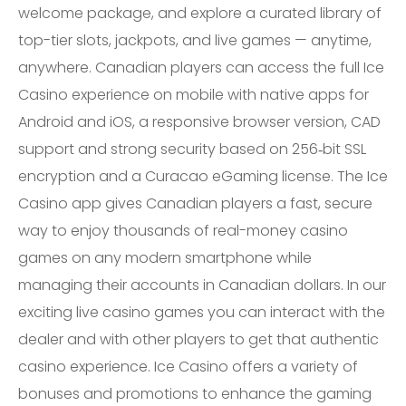
welcome package, and explore a curated library of
top-tier slots, jackpots, and live games — anytime,
anywhere. Canadian players can access the full Ice
Casino experience on mobile with native apps for
Android and iOS, a responsive browser version, CAD
support and strong security based on 256‑bit SSL
encryption and a Curacao eGaming license. The Ice
Casino app gives Canadian players a fast, secure
way to enjoy thousands of real-money casino
games on any modern smartphone while
managing their accounts in Canadian dollars. In our
exciting live casino games you can interact with the
dealer and with other players to get that authentic
casino experience. Ice Casino offers a variety of
bonuses and promotions to enhance the gaming