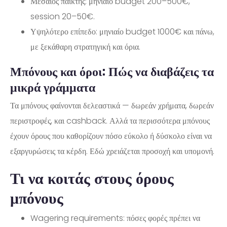
Μεσαίος παίκτης: μηνιαίο budget 200–500€,
session 20–50€.
Υψηλότερο επίπεδο: μηνιαίο budget 1000€ και πάνω,
με ξεκάθαρη στρατηγική και όρια.
Μπόνους και όροι: Πώς να διαβάζεις τα
μικρά γράμματα
Τα μπόνους φαίνονται δελεαστικά — δωρεάν χρήματα, δωρεάν
περιστροφές, και cashback. Αλλά τα περισσότερα μπόνους
έχουν όρους που καθορίζουν πόσο εύκολο ή δύσκολο είναι να
εξαργυρώσεις τα κέρδη. Εδώ χρειάζεται προσοχή και υπομονή.
Τι να κοιτάς στους όρους
μπόνους
Wagering requirements: πόσες φορές πρέπει να