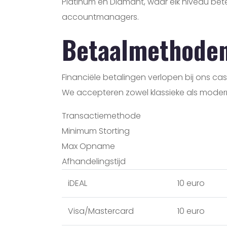
Platinum en Diamant, waar elk niveau bet
accountmanagers.
Betaalmethoden
Financiële betalingen verlopen bij ons c
We accepteren zowel klassieke als modern
Transactiemethode
Minimum Storting
Max Opname
Afhandelingstijd
iDEAL
10 euro
Visa/Mastercard
10 euro