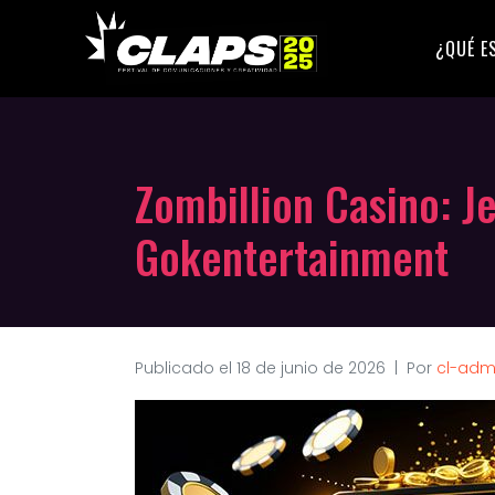
¿QUÉ E
Zombillion Casino: 
Gokentertainment
Publicado el
18 de junio de 2026
Por
cl-ad