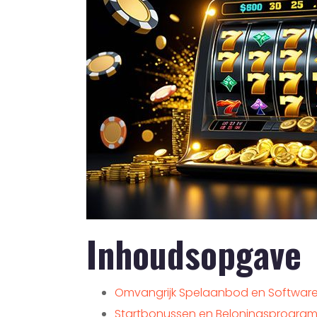
Inhoudsopgave
Omvangrijk Spelaanbod en Software
Startbonussen en Beloningsprogr