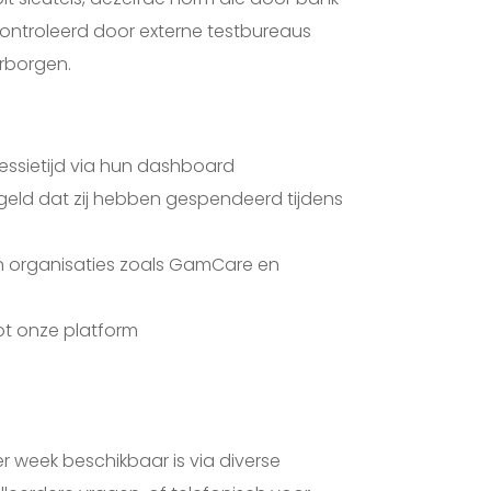
ontroleerd door externe testbureaus
rborgen.
sessietijd via hun dashboard
geld dat zij hebben gespendeerd tijdens
van organisaties zoals GamCare en
ot onze platform
 week beschikbaar is via diverse