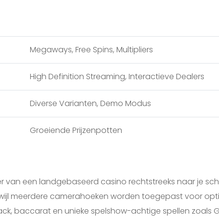
Megaways, Free Spins, Multipliers
High Definition Streaming, Interactieve Dealers
Diverse Varianten, Demo Modus
Groeiende Prijzenpotten
er van een landgebaseerd casino rechtstreeks naar je sche
rwijl meerdere camerahoeken worden toegepast voor opti
jack, baccarat en unieke spelshow-achtige spellen zoals 