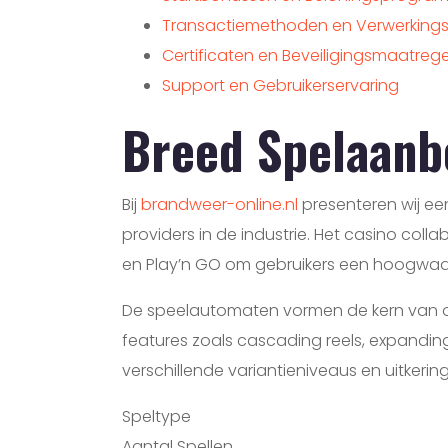
Transactiemethoden en Verwerkings
Certificaten en Beveiligingsmaatreg
Support en Gebruikerservaring
Breed Spelaanb
Bij
brandweer-online.nl
presenteren wij ee
providers in de industrie. Het casino col
en Play’n GO om gebruikers een hoogwaar
De speelautomaten vormen de kern van 
features zoals cascading reels, expandin
verschillende variantieniveaus en uitker
Speltype
Aantal Spellen