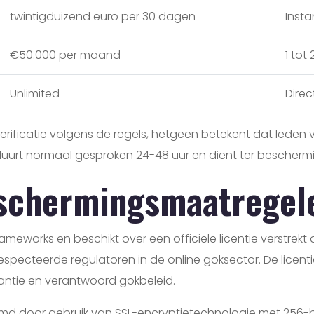
twintigduizend euro per 30 dagen
Insta
€50.000 per maand
1 tot
Unlimited
Direct
rificatie volgens de regels, hetgeen betekent dat leden
duurt normaal gesproken 24-48 uur en dient ter bescherm
eschermingsmaatregel
frameworks en beschikt over een officiële licentie verstre
specteerde regulatoren in de online goksector. De licent
antie en verantwoord gokbeleid.
d door gebruik van SSL-encryptietechnologie met 256-bit