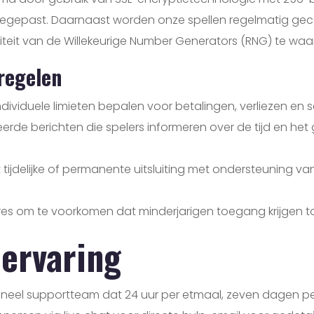
toegepast. Daarnaast worden onze spellen regelmatig gec
teit van de Willekeurige Number Generators (RNG) te waa
regelen
ividuele limieten bepalen voor betalingen, verliezen en 
de berichten die spelers informeren over de tijd en het 
t tijdelijke of permanente uitsluiting met ondersteuning 
es om te voorkomen dat minderjarigen toegang krijgen t
ervaring
neel supportteam dat 24 uur per etmaal, zeven dagen per