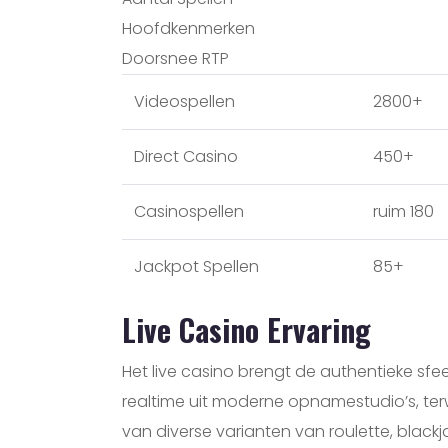
Hoofdkenmerken
Doorsnee RTP
Videospellen
2800+
Direct Casino
450+
Casinospellen
ruim 180
Jackpot Spellen
85+
Live Casino Ervaring
Het live casino brengt de authentieke sfe
realtime uit moderne opnamestudio’s, te
van diverse varianten van roulette, black