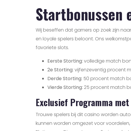
Startbonussen 
Wij beseffen dat gamers op zoek zijn n
en loyale spelers beloont. Ons welkomstpak
favoriete slots.
Eerste Storting:
volledige match bonu
2e Storting:
vijfenzeventig procent 
Derde Storting:
50 procent match bon
Vierde Storting:
25 procent match bon
Exclusief Programma met 
Trouwe spelers bij dit casino worden aut
kunnen worden omgezet voor voordelen, ca