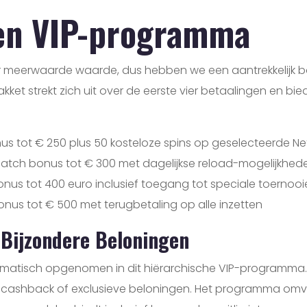
en VIP-programma
aar meerwaarde waarde, dus hebben we een aantrekkelij
ket strekt zich uit over de eerste vier betaalingen en bied
s tot € 250 plus 50 kosteloze spins op geselecteerde Net
match bonus tot € 300 met dagelijkse reload-mogelijkhed
us tot 400 euro inclusief toegang tot speciale toernooi
us tot € 500 met terugbetaling op alle inzetten
Bijzondere Beloningen
omatisch opgenomen in dit hiërarchische VIP-programma. 
shback of exclusieve beloningen. Het programma omvat uit