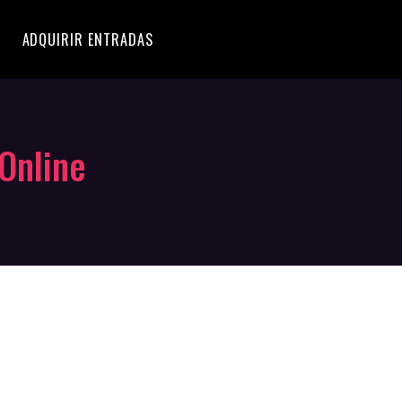
ADQUIRIR ENTRADAS
Online