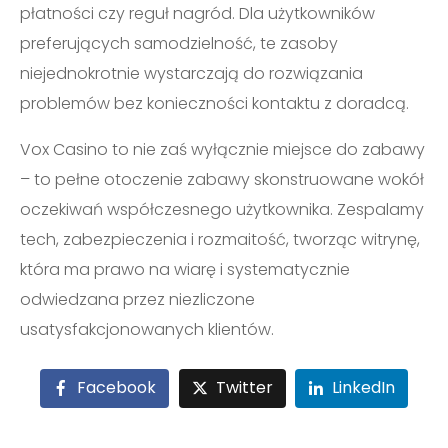
płatności czy reguł nagród. Dla użytkowników
preferujących samodzielność, te zasoby
niejednokrotnie wystarczają do rozwiązania
problemów bez konieczności kontaktu z doradcą.
Vox Casino to nie zaś wyłącznie miejsce do zabawy
– to pełne otoczenie zabawy skonstruowane wokół
oczekiwań współczesnego użytkownika. Zespalamy
tech, zabezpieczenia i rozmaitość, tworząc witrynę,
która ma prawo na wiarę i systematycznie
odwiedzana przez niezliczone
usatysfakcjonowanych klientów.
Facebook
Twitter
LinkedIn