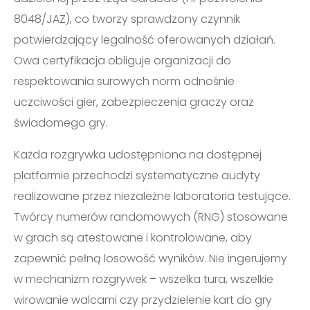
8048/JAZ), co tworzy sprawdzony czynnik
potwierdzający legalność oferowanych działań.
Owa certyfikacja obliguje organizacji do
respektowania surowych norm odnośnie
uczciwości gier, zabezpieczenia graczy oraz
świadomego gry.
Każda rozgrywka udostępniona na dostępnej
platformie przechodzi systematyczne audyty
realizowane przez niezależne laboratoria testujące.
Twórcy numerów randomowych (RNG) stosowane
w grach są atestowane i kontrolowane, aby
zapewnić pełną losowość wyników. Nie ingerujemy
w mechanizm rozgrywek – wszelka tura, wszelkie
wirowanie walcami czy przydzielenie kart do gry