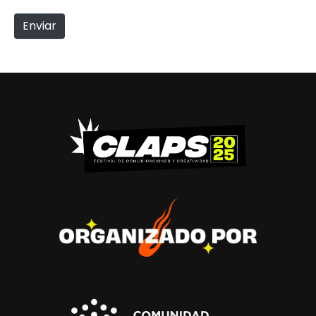
w
l
Enviar
e
e
b
c
t
r
ó
n
i
c
o
*