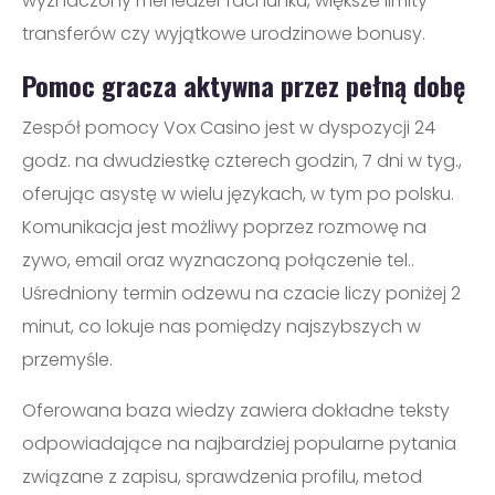
wyznaczony menedżer rachunku, większe limity
transferów czy wyjątkowe urodzinowe bonusy.
Pomoc gracza aktywna przez pełną dobę
Zespół pomocy Vox Casino jest w dyspozycji 24
godz. na dwudziestkę czterech godzin, 7 dni w tyg.,
oferując asystę w wielu językach, w tym po polsku.
Komunikacja jest możliwy poprzez rozmowę na
zywo, email oraz wyznaczoną połączenie tel..
Uśredniony termin odzewu na czacie liczy poniżej 2
minut, co lokuje nas pomiędzy najszybszych w
przemyśle.
Oferowana baza wiedzy zawiera dokładne teksty
odpowiadające na najbardziej popularne pytania
związane z zapisu, sprawdzenia profilu, metod