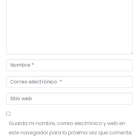
o
m
e
n
t
a
r
N
i
o
o
C
m
*
o
b
S
r
r
i
r
e
t
e
*
Guarda mi nombre, correo electrónico y web en
i
o
este navegador para la próxima vez que comente.
o
e