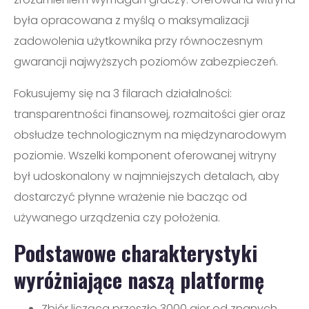
była opracowana z myślą o maksymalizacji
zadowolenia użytkownika przy równoczesnym
gwarancji najwyższych poziomów zabezpieczeń.
Fokusujemy się na 3 filarach działalności:
transparentności finansowej, rozmaitości gier oraz
obsłudze technologicznym na międzynarodowym
poziomie. Wszelki komponent oferowanej witryny
był udoskonalony w najmniejszych detalach, aby
dostarczyć płynne wrażenie nie bacząc od
używanego urządzenia czy położenia.
Podstawowe charakterystyki
wyróżniające naszą platformę
Zbiór licząca przeszło 3000 gier od znanych