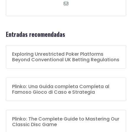
Entradas recomendadas
Exploring Unrestricted Poker Platforms
Beyond Conventional UK Betting Regulations
Plinko: Una Guida completa Completa al
Famoso Gioco di Caso e Strategia
Plinko: The Complete Guide to Mastering Our
Classic Disc Game