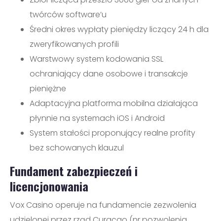
twórców software’u
Średni okres wypłaty pieniędzy liczący 24 h dla
zweryfikowanych profili
Warstwowy system kodowania SSL
ochraniający dane osobowe i transakcje
pieniężne
Adaptacyjna platforma mobilna działająca
płynnie na systemach iOS i Android
System stałości proponujący realne profity
bez schowanych klauzul
Fundament zabezpieczeń i
licencjonowania
Vox Casino operuje na fundamencie zezwolenia
udzielonej przez rząd Curacao (nr pozwolenia