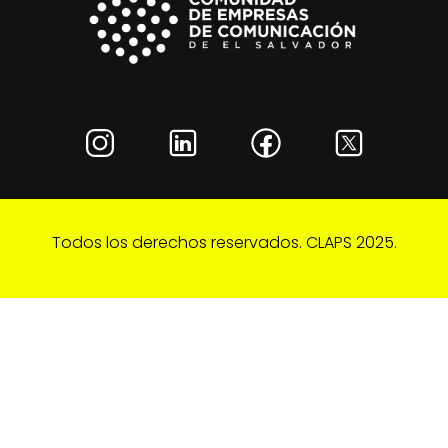
Todos los derechos reservados. CLAPS 2025.