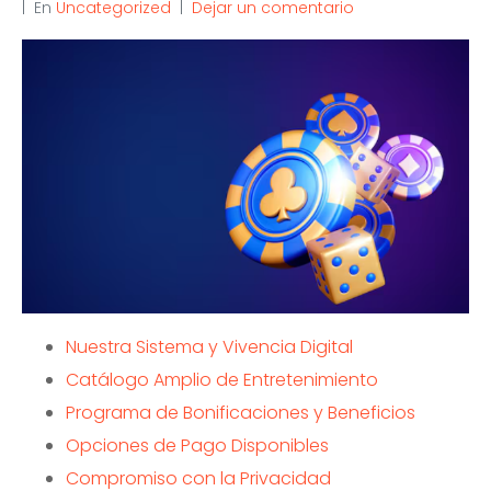
En
Uncategorized
Dejar un comentario
Nuestra Sistema y Vivencia Digital
Catálogo Amplio de Entretenimiento
Programa de Bonificaciones y Beneficios
Opciones de Pago Disponibles
Compromiso con la Privacidad