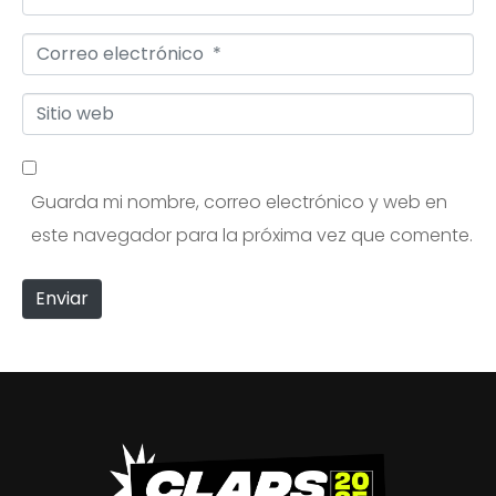
i
o
o
C
m
*
o
b
S
r
r
i
r
e
t
e
*
Guarda mi nombre, correo electrónico y web en
i
o
este navegador para la próxima vez que comente.
o
e
w
l
Enviar
e
e
b
c
t
r
ó
n