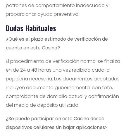
patrones de comportamiento inadecuado y
proporcionar ayuda preventiva.
Dudas Habituales
¿Qué es el plazo estimado de verificación de
cuenta en este Casino?
El procedimiento de verificación normal se finaliza
en de 24 a 48 horas una vez recibida cada la
papelería necesaria. Los documentos aceptados
incluyen documento gubernamental con foto,
comprobante de domicilio actual y confirmación
del medio de depósito utilizado.
¿Se puede participar en este Casino desde
dispositivos celulares sin bajar aplicaciones?