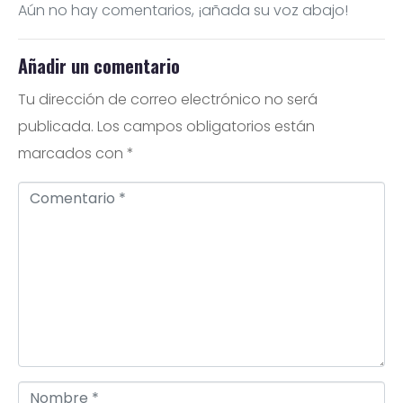
Aún no hay comentarios, ¡añada su voz abajo!
Añadir un comentario
Tu dirección de correo electrónico no será
publicada.
Los campos obligatorios están
marcados con
*
C
o
m
e
n
t
a
r
N