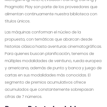
Pragmatic Play son parte de los proveedores que
alimentan continuamente nuestra biblioteca con
títulos únicos.
Las máquinas conforman el núcleo de la
propuesta, con temáticas que abarcan desde
historias clásica hasta aventuras cinematográficas.
Para quienes buscan planificación, tenemos de
múltiples modalidades de veintiuno, rueda europea
y americana, además de punto y banca y juego de
cartas en sus modalidades más conocidas. El
segmento de premios acumulativos ofrece
acumulados que constantemente sobrepasan
cifras de 7 números.