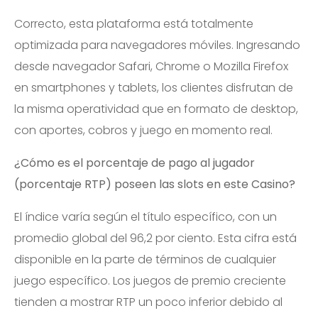
Correcto, esta plataforma está totalmente
optimizada para navegadores móviles. Ingresando
desde navegador Safari, Chrome o Mozilla Firefox
en smartphones y tablets, los clientes disfrutan de
la misma operatividad que en formato de desktop,
con aportes, cobros y juego en momento real.
¿Cómo es el porcentaje de pago al jugador
(porcentaje RTP) poseen las slots en este Casino?
El índice varía según el título específico, con un
promedio global del 96,2 por ciento. Esta cifra está
disponible en la parte de términos de cualquier
juego específico. Los juegos de premio creciente
tienden a mostrar RTP un poco inferior debido al