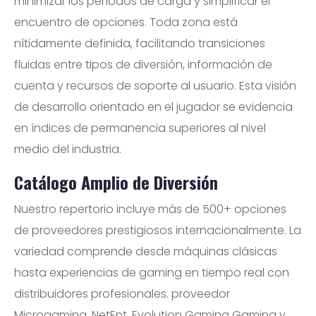
minimizar los períodos de carga y simplificar el
encuentro de opciones. Toda zona está
nítidamente definida, facilitando transiciones
fluidas entre tipos de diversión, información de
cuenta y recursos de soporte al usuario. Esta visión
de desarrollo orientado en el jugador se evidencia
en índices de permanencia superiores al nivel
medio del industria.
Catálogo Amplio de Diversión
Nuestro repertorio incluye más de 500+ opciones
de proveedores prestigiosos internacionalmente. La
variedad comprende desde máquinas clásicas
hasta experiencias de gaming en tiempo real con
distribuidores profesionales. proveedor
Microgaming, NetEnt, Evolution Gaming Gaming y