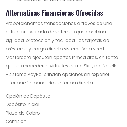
Alternativas Financieras Ofrecidas
Proporcionamos transacciones a través de una
estructura variada de sistemas que combina
agilidad, protección y facilidad. Las tarjetas de
préstamo y cargo directo sistema Visa y red
Mastercard ejecutan aportes inmediatos, en tanto
que las monederos virtuales como Skrill, red Neteller
y sistema PayPal brindan opciones sin exponer
información bancaria de forma directa.
Opción de Depósito
Depósito Inicial
Plazo de Cobro
Comisión