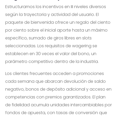
Estructuramos los incentivos en III niveles diversos
según la trayectoria y actividad del usuario. El
paquete de bienvenida ofrece un regalo del ciento
por ciento sobre el inicial aporte hasta un máximo
específico, sumado de giros libres en slots
seleccionadas. Los requisitos de wagering se
establecen en 30 veces el valor del bono, un
parámetro competitivo dentro de la industria.
Los clientes frecuentes acceden a promociones
cada semana que abarcan devolución de saldo
negativo, bonos de depósito adicional y acceso en
competencias con premios garantizados. El plan
de fidelidad acumula unidades intercambiables por
fondos de apuesta, con tasas de conversión que