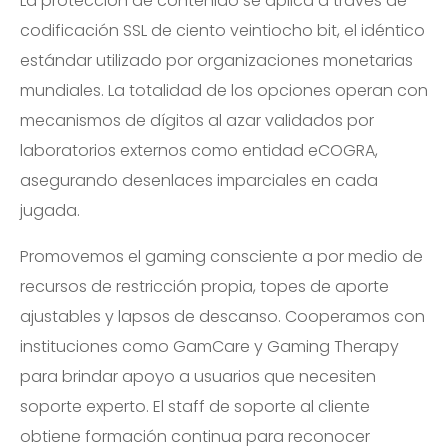
La protección de contenido se aplica a través de
codificación SSL de ciento veintiocho bit, el idéntico
estándar utilizado por organizaciones monetarias
mundiales. La totalidad de los opciones operan con
mecanismos de dígitos al azar validados por
laboratorios externos como entidad eCOGRA,
asegurando desenlaces imparciales en cada
jugada.
Promovemos el gaming consciente a por medio de
recursos de restricción propia, topes de aporte
ajustables y lapsos de descanso. Cooperamos con
instituciones como GamCare y Gaming Therapy
para brindar apoyo a usuarios que necesiten
soporte experto. El staff de soporte al cliente
obtiene formación continua para reconocer