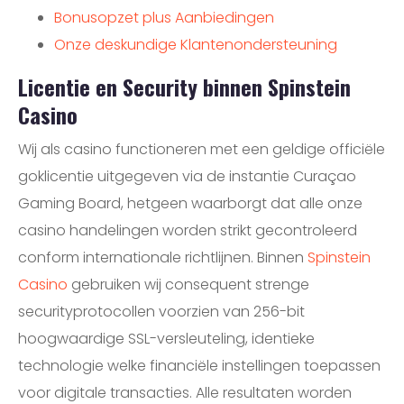
Bonusopzet plus Aanbiedingen
Onze deskundige Klantenondersteuning
Licentie en Security binnen Spinstein
Casino
Wij als casino functioneren met een geldige officiële
goklicentie uitgegeven via de instantie Curaçao
Gaming Board, hetgeen waarborgt dat alle onze
casino handelingen worden strikt gecontroleerd
conform internationale richtlijnen. Binnen
Spinstein
Casino
gebruiken wij consequent strenge
securityprotocollen voorzien van 256-bit
hoogwaardige SSL-versleuteling, identieke
technologie welke financiële instellingen toepassen
voor digitale transacties. Alle resultaten worden