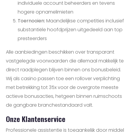
individuele account beheerders en tevens
hogere opnamelimieten
Toernooien:
Maandelijkse competities inclusief
substantiële hoofdprijzen uitgedeeld aan top
presteerders
Alle aanbiedingen beschikken over transparant
vastgelegde voorwaarden die allemaal makkelijk te
direct raadplegen blijven binnen ons bonusbeleid.
Wij als casino passen toe een rollover verplichting
met betrekking tot 35x voor de overgrote meeste
actieve bonusacties, hetgeen binnen ruimschoots
de gangbare branchestandaard valt.
Onze Klantenservice
Professionele assistentie is toegankelijk door middel