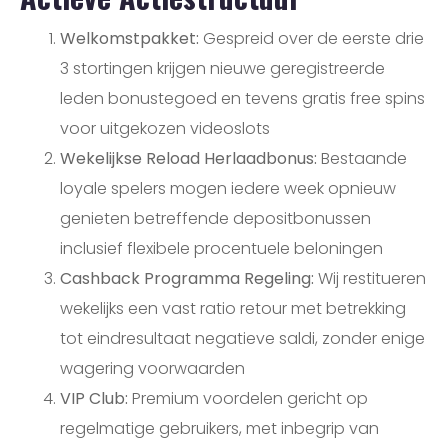
Welkomstpakket:
Gespreid over de eerste drie
3 stortingen krijgen nieuwe geregistreerde
leden bonustegoed en tevens gratis free spins
voor uitgekozen videoslots
Wekelijkse Reload Herlaadbonus:
Bestaande
loyale spelers mogen iedere week opnieuw
genieten betreffende depositbonussen
inclusief flexibele procentuele beloningen
Cashback Programma Regeling:
Wij restitueren
wekelijks een vast ratio retour met betrekking
tot eindresultaat negatieve saldi, zonder enige
wagering voorwaarden
VIP Club:
Premium voordelen gericht op
regelmatige gebruikers, met inbegrip van