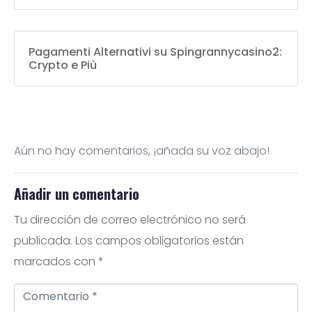
Pagamenti Alternativi su Spingrannycasino2:
Crypto e Più
Aún no hay comentarios, ¡añada su voz abajo!
Añadir un comentario
Tu dirección de correo electrónico no será
publicada.
Los campos obligatorios están
marcados con
*
C