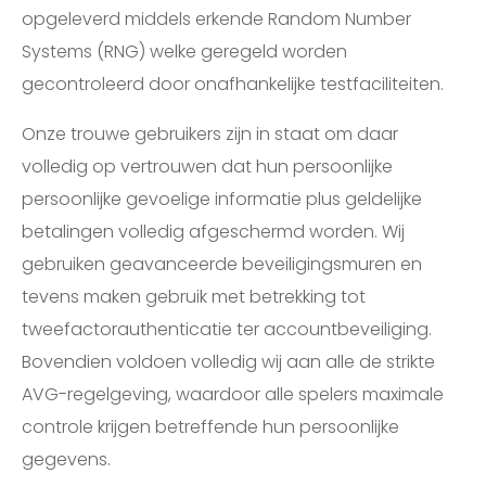
opgeleverd middels erkende Random Number
Systems (RNG) welke geregeld worden
gecontroleerd door onafhankelijke testfaciliteiten.
Onze trouwe gebruikers zijn in staat om daar
volledig op vertrouwen dat hun persoonlijke
persoonlijke gevoelige informatie plus geldelijke
betalingen volledig afgeschermd worden. Wij
gebruiken geavanceerde beveiligingsmuren en
tevens maken gebruik met betrekking tot
tweefactorauthenticatie ter accountbeveiliging.
Bovendien voldoen volledig wij aan alle de strikte
AVG-regelgeving, waardoor alle spelers maximale
controle krijgen betreffende hun persoonlijke
gegevens.