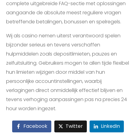
complete uitgebreide FAQ-sectie met oplossingen
aangaande de absolute meest reguliere vragen
betreffende betalingen, bonussen en spelregels.
Wij als casino nemen uiterst verantwoord spelen
bijzonder serieus en tevens verschaffen
hulpmiddelen zoals depositlimieten, pauzes en
zelfuitsluiting. Gebruikers mogen te allen tijde flexibel
hun limieten wijzigen door middel van hun
persoonlijke accountinstellingen, waarbij
verlagingen direct onmiddellijk effectief blijven en
tevens verhoging aanpassingen pas na precies 24
hour worden ingezet.
Facebook
Twitter
LinkedIn