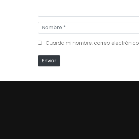
t
a
r
N
i
o
o
Guarda mi nombre, correo electrónic
m
*
b
Enviar
r
e
*