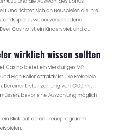
von €20 und die Auswahl des Bonus
 und richtet sich an Neuspieler, die ihre
standsspieler, wobei verschiedene
eef Casino ist ein Kinderspiel, und du
er wirklich wissen sollten
 Casino bietet ein vierstufiges VIP-
igh Roller attraktiv ist. Die Freispiele
 Bei einer Ersteinzahlung von €100 mit
müssen, bevor eine Auszahlung möglich
ch ein Blick auf deren Treueprogramm
eispielen.