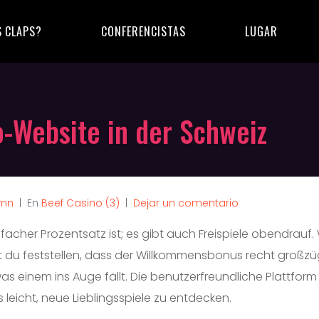
S CLAPS?
CONFERENCISTAS
LUGAR
no-Website in der Schweiz
dmn
En
Beef Casino (3)
Dejar un comentario
nfacher Prozentsatz ist; es gibt auch Freispiele obendrau
rst du feststellen, dass der Willkommensbonus recht großzü
as einem ins Auge fällt. Die benutzerfreundliche Plattform 
eicht, neue Lieblingsspiele zu entdecken.