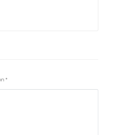
con
*