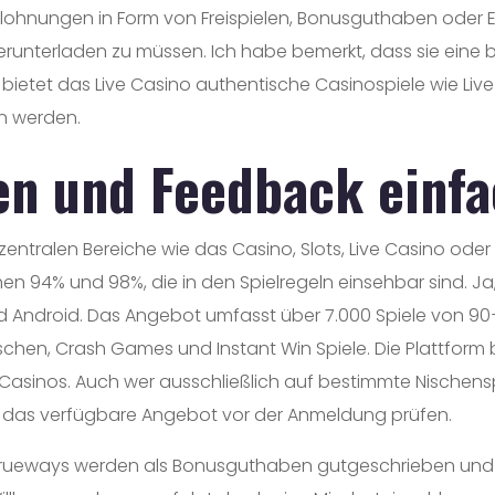
lohnungen in Form von Freispielen, Bonusguthaben oder Ec
erunterladen zu müssen. Ich habe bemerkt, dass sie eine
 bietet das Live Casino authentische Casinospiele wie Live 
en werden.
n und Feedback einf
e zentralen Bereiche wie das Casino, Slots, Live Casino oder 
n 94% und 98%, die in den Spielregeln einsehbar sind. Ja
 Android. Das Angebot umfasst über 7.000 Spiele von 90+ 
 Tischen, Crash Games und Instant Win Spiele. Die Plattfor
Casinos. Auch wer ausschließlich auf bestimmte Nischensp
 das verfügbare Angebot vor der Anmeldung prüfen.
 Trueways werden als Bonusguthaben gutgeschrieben und 