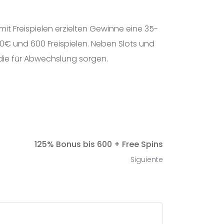
t Freispielen erzielten Gewinne eine 35-
€ und 600 Freispielen. Neben Slots und
 die für Abwechslung sorgen.
125% Bonus bis 600 + Free Spins
Siguiente