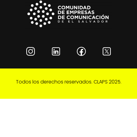
Todos los derechos reservados. CLAPS 2025.