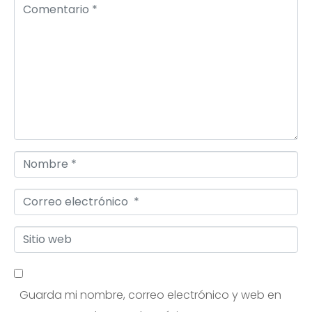
C
o
m
e
n
t
a
r
N
i
o
o
C
m
*
o
b
S
r
r
i
r
e
t
e
*
Guarda mi nombre, correo electrónico y web en
i
o