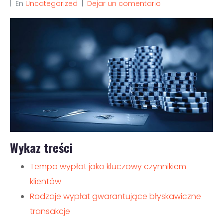
En
Uncategorized
Dejar un comentario
Wykaz treści
Tempo wypłat jako kluczowy czynnikiem
klientów
Rodzaje wypłat gwarantujące błyskawiczne
transakcje