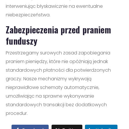
interweniując błyskawicznie na ewentualne
niebezpieczeństwa.
Zabezpieczenia przed praniem
funduszy
Przestrzegamy surowych zasad zapobiegania
praniem pieniędzy, które nie opóźniają jednak
standardowych płatności dla potwierdzonych
graczy. Nasze mechanizmy wykrywają
nieprawidłowe schematy automatycznie,
umożliwiając na sprawne wykonywanie
standardowych transakcji bez dodatkowych
procedur.