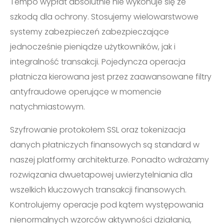
Tempo wypłat absolutnie nie wykonuje się ze
szkodą dla ochrony. Stosujemy wielowarstwowe
systemy zabezpieczeń zabezpieczające
jednocześnie pieniądze użytkowników, jak i
integralność transakcji. Pojedyncza operacja
płatnicza kierowana jest przez zaawansowane filtry
antyfraudowe operujące w momencie
natychmiastowym.
Szyfrowanie protokołem SSL oraz tokenizacja
danych płatniczych finansowych są standard w
naszej platformy architekturze. Ponadto wdrażamy
rozwiązania dwuetapowej uwierzytelniania dla
wszelkich kluczowych transakcji finansowych.
Kontrolujemy operacje pod kątem występowania
nienormalnych wzorców aktywności działania,