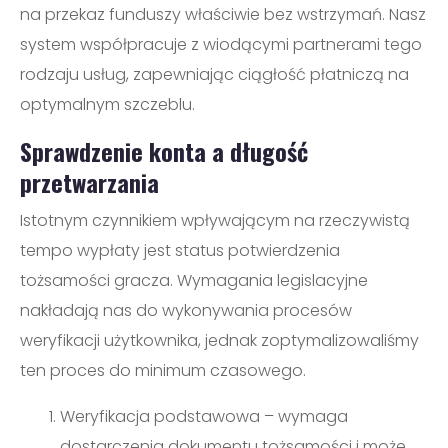
na przekaz funduszy właściwie bez wstrzymań. Nasz
system współpracuje z wiodącymi partnerami tego
rodzaju usług, zapewniając ciągłość płatniczą na
optymalnym szczeblu.
Sprawdzenie konta a długość
przetwarzania
Istotnym czynnikiem wpływającym na rzeczywistą
tempo wypłaty jest status potwierdzenia
tożsamości gracza. Wymagania legislacyjne
nakładają nas do wykonywania procesów
weryfikacji użytkownika, jednak zoptymalizowaliśmy
ten proces do minimum czasowego.
Weryfikacja podstawowa – wymaga
dostarczenia dokumentu tożsamości i może