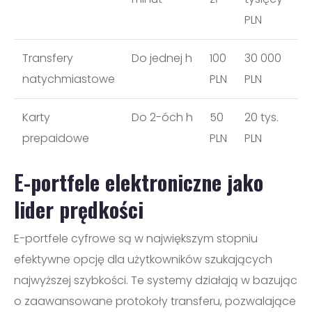
PLN
Transfery
Do jednej h
100
30 000
natychmiastowe
PLN
PLN
Karty
Do 2-óch h
50
20 tys.
prepaidowe
PLN
PLN
E-portfele elektroniczne jako
lider prędkości
E-portfele cyfrowe są w największym stopniu
efektywne opcję dla użytkowników szukających
najwyższej szybkości. Te systemy działają w bazując
o zaawansowane protokoły transferu, pozwalające