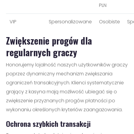
PLN
VIP
Spersonalizowane
Osobiste
Sp
Zwiększenie progów dla
regularnych graczy
Honorujemy lojalność naszych użytkowników graczy
poprzez dynamiczny mechanizm zwiększania
ograniczeń transakcyjnych. Klienci systematycznie
grający z kasyna mają możliwość ubiegać się o
zwiększenie przyznanych progów płatności po
wykonaniu określonych kryteriów zaangażowania.
Ochrona szybkich transakcji