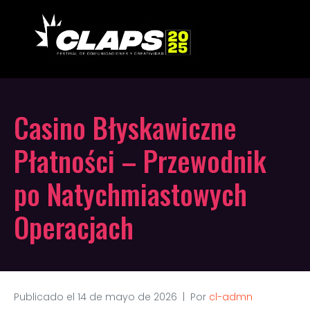
Casino Błyskawiczne
Płatności – Przewodnik
po Natychmiastowych
Operacjach
Publicado el
14 de mayo de 2026
Por
cl-admn