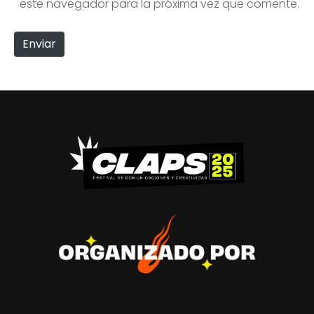
este navegador para la próxima vez que comente.
o
e
w
l
Enviar
e
e
b
c
t
r
ó
n
i
c
o
*