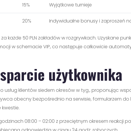
15%
Wyjątkowe turnieje
20%
Indywidualne bonusy i zaproszeń n
e za każde 50 PLN zakładów w rozgrywkach. Uzyskane punkt
ocji w schemacie VIP, co następuje całkowicie automa
wsparcie użytkownika
 usług klientów siedem okresów w tyg., proponując wsparc
wca obecny bezpośrednio na serwisie, formularzem do k
 kwestie.
odzinach 08:00 – 02:00 z przeciętnym okresem reakcji po
obiecaną odpowiedzią w ciągu 24 godz. roboczych