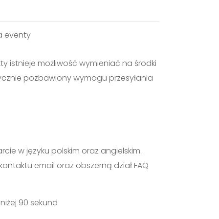
a eventy
y istnieje możliwość wymieniać na środki
tycznie pozbawiony wymogu przesyłania
ie w języku polskim oraz angielskim.
ontaktu email oraz obszerną dział FAQ
niżej 90 sekund