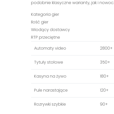
podobnie klasyczne warianty, jak i nowo
Kategoria gier
Ilość gier
Wiodący dostawcy
RTP przeciętne
Automaty video
2800+
Tytuły stołowe
350+
Kasyna na żywo
180+
Pule narastające
120+
Rozrywki szybkie
90+