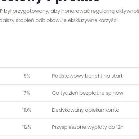
 był przygotowany, aby honorować regularną aktywność
dalszy stopień odblokowuje ekskluzywne korzyści.
5%
Podstawowy benefit na start
7%
Co tydzień bezpłatne spinów
10%
Dedykowany opiekun konta
12%
Przyspieszone wypłaty do 12h