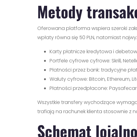
Metody transakc
Oferowana platforma wspiera szeroki za
wpłaty równa się 50 PLN, natomiast naj
Karty płatnicze kredytowa i debeto
Portfele cyfrowe cyfrowe: Skrill, Net
Płatności przez bank: tradycyjne pł
Waluty cyfrowe: Bitcoin, Ethereum,
Płatności przedpłacone: Paysafecar
Wszystkie transfery wychodzące wymagają
trafiają na rachunek klienta stosownie z n
Schemat lojalno