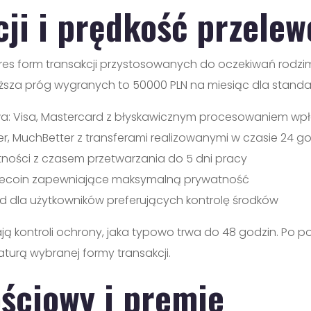
ji i prędkość przele
kres form transakcji przystosowanych do oczekiwań rodz
wyższa próg wygranych to 50000 PLN na miesiąc dla stan
wa: Visa, Mastercard z błyskawicznym procesowaniem wpł
eller, MuchBetter z transferami realizowanymi w czasie 24 g
atności z czasem przetwarzania do 5 dni pracy
 Litecoin zapewniające maksymalną prywatność
d dla użytkowników preferujących kontrolę środków
 kontroli ochrony, jaka typowo trwa do 48 godzin. Po 
aturą wybranej formy transakcji.
ściowy i premie