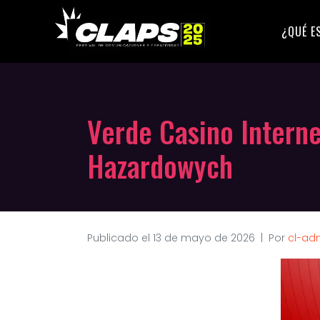
¿QUÉ E
Verde Casino Intern
Hazardowych
Publicado el
13 de mayo de 2026
Por
cl-ad