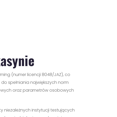
kasynie
ming (numer licencji 8048/JAZ), co
 do spełniania największych norm
ansowych oraz parametrów osobowych
niezależnych instytucji testujących