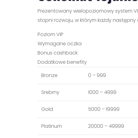
Prezentowany wielopoziomowy system VIP
stopni rozwoju, w którym każdy następny 
Poziom VIP
Wymagane oczka
Bonus cashback
Dodatkowe benefity
Bronze
0 – 999
Srebrny
1000 – 4999
Gold
5000 – 19999
Platinum
20000 – 49999