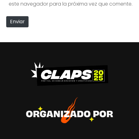
este navegador para la próxima vez que comente.
o
e
w
l
Enviar
e
e
b
c
t
r
ó
n
i
c
o
*