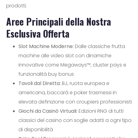
prodotti.
Aree Principali della Nostra
Esclusiva Offerta
Slot Machine Moderne:
Dalle classiche frutta
machine alle video slot con dinamiche
innovative come Megaways™, cluster pays e
funzionalità buy bonus
Tavoli dal Diretta:
BJ, ruota europea e
americana, baccará e poker trasmessi in
elevata definizione con croupiers professionisti
Giochi da Casinò Virtuali:
Edizioni RNG di tutti
classici del casino con soglie adatti a ogni tipo
di disponibilità