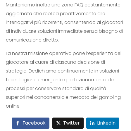
Manteniamo inoltre una zona FAQ costantemente
aggiornata che replica proattivamente alle
interrogativi più ricorrenti, consentendo ai giocatori
di individuare soluzioni immediate senza bisogno di
comunicazione diretto.
La nostra missione operativa pone l’esperienza del
giocatore al cuore di ciascuna decisione di
strategia. Dedichiamo continuamente in soluzioni
tecnologiche emergenti e perfezionamento dei
processi per conservare standard di qualità
superiori nel concorrenziale mercato del gambling
online.
Facebook
Twitter
LinkedIn