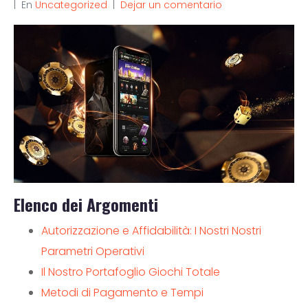
En
Uncategorized
Dejar un comentario
Elenco dei Argomenti
Autorizzazione e Affidabilità: I Nostri Nostri
Parametri Operativi
Il Nostro Portafoglio Giochi Totale
Metodi di Pagamento e Tempi