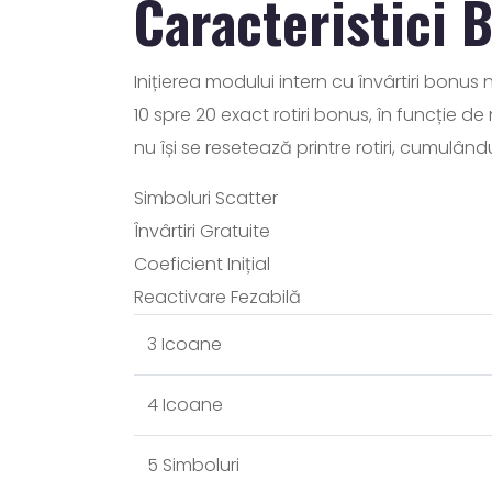
Caracteristici B
Inițierea modului intern cu învârtiri bonu
10 spre 20 exact rotiri bonus, în funcție d
nu își se resetează printre rotiri, cumul
Simboluri Scatter
Învârtiri Gratuite
Coeficient Inițial
Reactivare Fezabilă
3 Icoane
4 Icoane
5 Simboluri