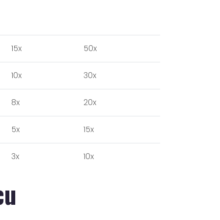
15x
50x
10x
30x
8x
20x
5x
15x
3x
10x
cu