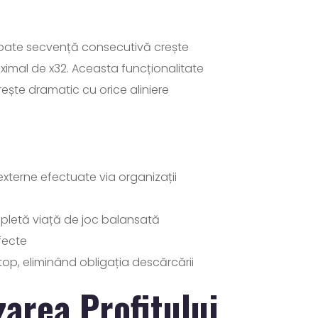
 Toate secvență consecutivă crește
maximal de x32. Aceasta funcționalitate
ște dramatic cu orice aliniere
r externe efectuate via organizații
mpletă viață de joc balansată
fecte
p, eliminând obligația descărcării
zarea Profitului