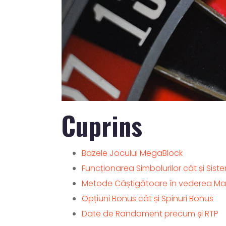
Cuprins
Bazele Jocului MegaBlock
Funcționarea Simbolurilor cât și Siste
Metode Câștigătoare în vederea Max
Opțiuni Bonus cât și Spinuri Bonus
Date de Randament precum și RTP