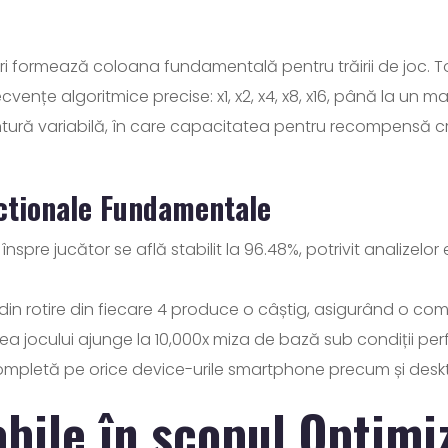
ori formează coloana fundamentală pentru trăirii de joc.
ecvențe algoritmice precise: x1, x2, x4, x8, x16, până la un 
tură variabilă, în care capacitatea pentru recompensă cre
nctionale Fundamentale
 înspre jucător se află stabilit la 96.48%, potrivit analizelo
in rotire din fiecare 4 produce o câștig, asigurând o co
tea jocului ajunge la 10,000x miza de bază sub condiții per
mpletă pe orice device-urile smartphone precum și deskto
abile în scopul Optimi