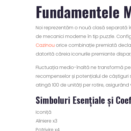
Fundamentele 
Noi reprezentăm o nouă clasă separată în 
de mecanici moderne în tip puzzle. Config
Cazinou
orice combinație premiată decla
datorită căreia iconurile premiante dispar
Fluctuația medio-înaltă ne transformă per
recompenselor și potențialul de câștigur
atingă 100 de unități per rotire, asigurând 
Simboluri Esențiale și Coef
Iconiță
Aliniere x3
Potrivire x4