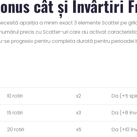
onus cât și Învârtiri 
s necesită apariția a minim exact 3 elemente Scatter pe gri
e numărul precis cu Scatter-uri care au activat caracteristic
ându-se progresiv pentru completa durată pentru perioadei
10 rotiri
x2
Da (+5 spi
15 rotiri
x3
Da (+8 învâ
20 rotiri
x5
Da (+10 învâ