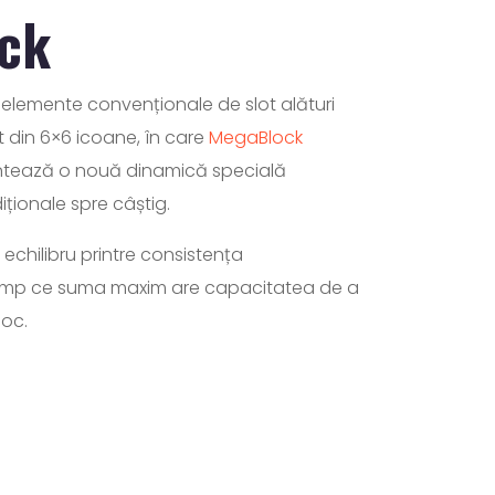
ck
 elemente convenționale de slot alături
 din 6×6 icoane, în care
MegaBlock
entează o nouă dinamică specială
iționale spre câștig.
echilibru printre consistența
n timp ce suma maxim are capacitatea de a
joc.