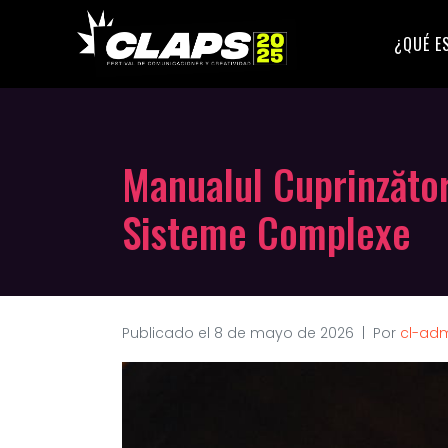
¿QUÉ E
Manualul Cuprinzător
Sisteme Complexe
Publicado el
8 de mayo de 2026
Por
cl-ad