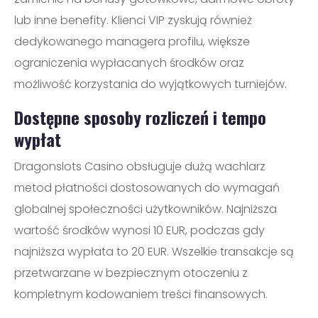
lub inne benefity. Klienci VIP zyskują również
dedykowanego managera profilu, większe
ograniczenia wypłacanych środków oraz
możliwość korzystania do wyjątkowych turniejów.
Dostępne sposoby rozliczeń i tempo
wypłat
Dragonslots Casino obsługuje dużą wachlarz
metod płatności dostosowanych do wymagań
globalnej społeczności użytkowników. Najniższa
wartość środków wynosi 10 EUR, podczas gdy
najniższa wypłata to 20 EUR. Wszelkie transakcje są
przetwarzane w bezpiecznym otoczeniu z
kompletnym kodowaniem treści finansowych.