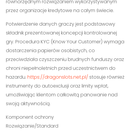
równorzędnym rozwiązaniem wykorzystywanym
przez organizacje kredytowe na całym świecie.
Potwierdzenie danych graczy jest podstawowy
składnik prezentowanej koncepcji kontrolowanej
gry. Procedura KYC (Know Your Customer) wymaga
dostarczenia papierów osobistych, co
przeciwdziała czyszczeniu brudnych funduszy oraz
chroni niepełnoletnich przed uczestnictwem do
hazardu.
https://dragonslots.net.pl/
stosuje również
instrumenty do autoexclusji oraz limity wpłat,
umożliwiając klientom całkowitą panowanie nad
swoją aktywnością.
Komponent ochrony
Rozwiązanie/Standard