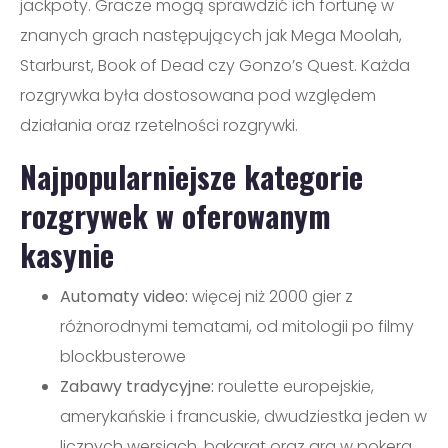
jackpoty. Gracze mogą sprawdzić ich fortunę w
znanych grach następujących jak Mega Moolah,
Starburst, Book of Dead czy Gonzo’s Quest. Każda
rozgrywka była dostosowana pod względem
działania oraz rzetelności rozgrywki.
Najpopularniejsze kategorie
rozgrywek w oferowanym
kasynie
Automaty video:
więcej niż 2000 gier z
różnorodnymi tematami, od mitologii po filmy
blockbusterowe
Zabawy tradycyjne:
roulette europejskie,
amerykańskie i francuskie, dwudziestka jeden w
licznych wersjach, bakarat oraz gra w pokera