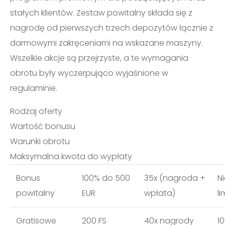
stałych klientów. Zestaw powitalny składa się z
nagrodę od pierwszych trzech depozytów łącznie z
darmowymi zakręceniami na wskazane maszyny.
Wszelkie akcje są przejrzyste, a te wymagania
obrotu były wyczerpująco wyjaśnione w
regulaminie.
Rodzaj oferty
Wartość bonusu
Warunki obrotu
Maksymalna kwota do wypłaty
Bonus
100% do 500
35x (nagroda +
N
powitalny
EUR
wpłata)
li
Gratisowe
200 FS
40x nagrody
1