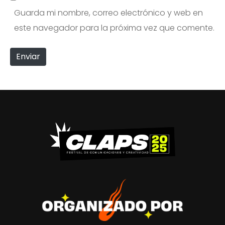
t
e
*
Guarda mi nombre, correo electrónico y web en
i
o
este navegador para la próxima vez que comente.
o
e
w
l
Enviar
e
e
b
c
t
r
ó
n
i
c
o
*