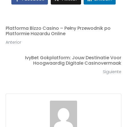
Platforma Bizzo Casino – Pełny Przewodnik po
Platformie Hazardu Online
Anterior
IvyBet Gokplatform: Jouw Destinatie Voor
Hoogwaardig Digitale Casinovermaak
Siguiente