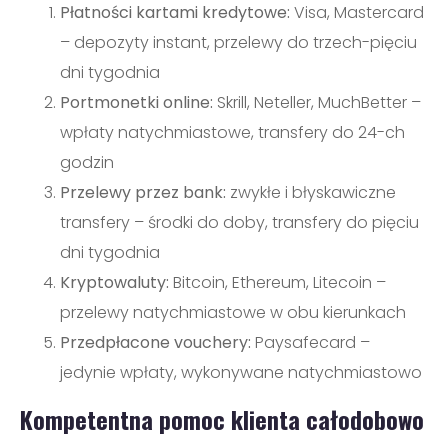
Płatności kartami kredytowe:
Visa, Mastercard
– depozyty instant, przelewy do trzech-pięciu
dni tygodnia
Portmonetki online:
Skrill, Neteller, MuchBetter –
wpłaty natychmiastowe, transfery do 24-ch
godzin
Przelewy przez bank:
zwykłe i błyskawiczne
transfery – środki do doby, transfery do pięciu
dni tygodnia
Kryptowaluty:
Bitcoin, Ethereum, Litecoin –
przelewy natychmiastowe w obu kierunkach
Przedpłacone vouchery:
Paysafecard –
jedynie wpłaty, wykonywane natychmiastowo
Kompetentna pomoc klienta całodobowo