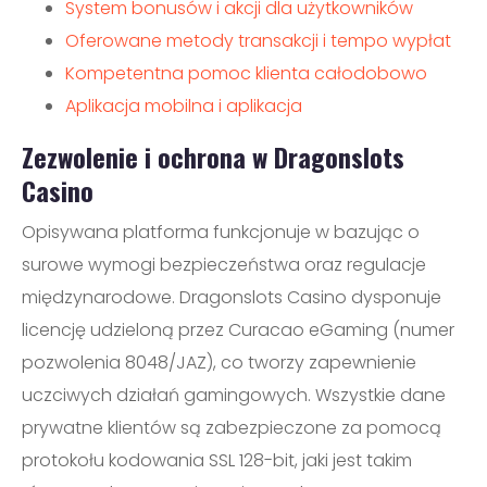
System bonusów i akcji dla użytkowników
Oferowane metody transakcji i tempo wypłat
Kompetentna pomoc klienta całodobowo
Aplikacja mobilna i aplikacja
Zezwolenie i ochrona w Dragonslots
Casino
Opisywana platforma funkcjonuje w bazując o
surowe wymogi bezpieczeństwa oraz regulacje
międzynarodowe. Dragonslots Casino dysponuje
licencję udzieloną przez Curacao eGaming (numer
pozwolenia 8048/JAZ), co tworzy zapewnienie
uczciwych działań gamingowych. Wszystkie dane
prywatne klientów są zabezpieczone za pomocą
protokołu kodowania SSL 128-bit, jaki jest takim