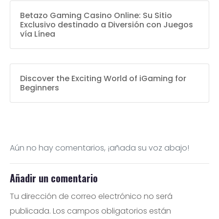
Betazo Gaming Casino Online: Su Sitio
Exclusivo destinado a Diversión con Juegos
vía Línea
Discover the Exciting World of iGaming for
Beginners
Aún no hay comentarios, ¡añada su voz abajo!
Añadir un comentario
Tu dirección de correo electrónico no será
publicada.
Los campos obligatorios están