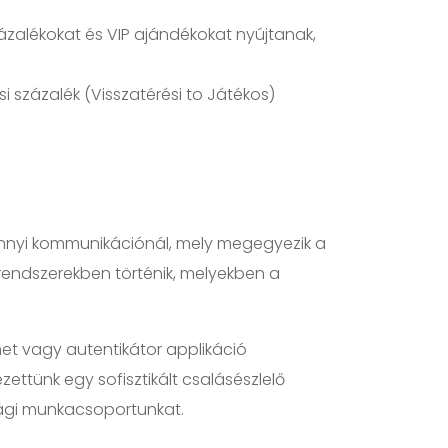
zalékokat és VIP ajándékokat nyújtanak,
i százalék (Visszatérési to Játékos)
mennyi kommunikációnál, mely megegyezik a
 rendszerekben történik, melyekben a
et vagy autentikátor applikáció
zettünk egy sofisztikált csalásészlelő
sági munkacsoportunkat.