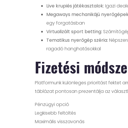
Live krupiés játékasztalok:
Igazi deal
Megaways mechanikájú nyerőgépek
egy forgatásban
Virtualizált sport betting:
Számítógép 
Tematikus nyerőgép széria:
Népszerű
ragadó hanghatásokkal
Fizetési módsze
Platformunk különleges prioritást fektet 
táblázat pontosan prezentálja az választh
Pénzügyi opció
Legkisebb feltöltés
Maximális visszavonás