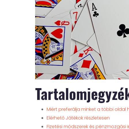
Tartalomjegyzé
Miért preferálja minket a többi oldal 
Elérhető Játékok részletesen
Fizetési módszerek és pénzmozgási 