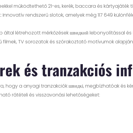
eekkel működtethető 21-es, kerék, baccara és kártyajáték t
:
Innovatív rendszerű slotok, amelyek még 117 649 különfé
által létrehozott mérkőzések швидкий lebonyolítással és i
 filmek, TV sorozatok és szórakoztató motívumok alapj
rek és tranzakciós in
arra, hogy a anyagi tranzakciók швидкі, megbízhatóak és 
ató rátételi és visszavonási lehetőségeket: