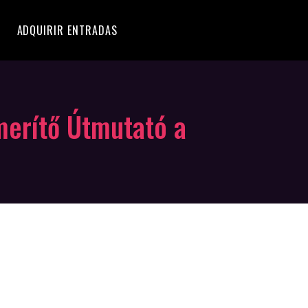
ADQUIRIR ENTRADAS
imerítő Útmutató a