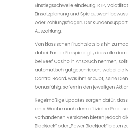
Einstiegsschwelle eindeutig. RTP, Volatil
Einsatzplanung und Spielauswahl bewusst 
oder Zahlungsfragen. Der Kundensupport d
Auszahlung.
Von klassischen Fruchtslots bis hin zu m
dabei. Für die Freispiele gilt, dass alle
bei Beef Casino in Anspruch nehmen, soll
automatisch gutgeschrieben, wobei die M
Control Board, was ihm erlaubt, seine Die
bonusfähig, sofern in den jeweiligen Akti
Regelmäßige Updates sorgen dafür, dass n
einer Woche nach dem offiziellen Release.
vorhandenen Versionen bieten jedoch alle 
Blackjack“ oder „Power Blackjack“ bieten 