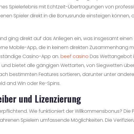
hes Spielerlebnis mit Echtzeit-Übertragungen von profess
 denen Spieler direkt in die Bonusrunde einsteigen können,
d ging direkt auf das Anliegen ein, was insgesamt einen gu
xterne Mobile-App, die in keinem direkten Zusammenhang mi
enständige Casino-App an.
beef casino
Das Wettangebot im
 und bietet alle gängigen Wettarten, von Siegwetten über
t nach bestimmten Features sortieren, darunter unter ande
ld and Win oder Re-Spins.
eiber und Lizenzierung
erpflichtend. Wie funktioniert der Willkommensbonus? Die
ahrenen Spielern umfassende Möglichkeiten. Die Verifizieru