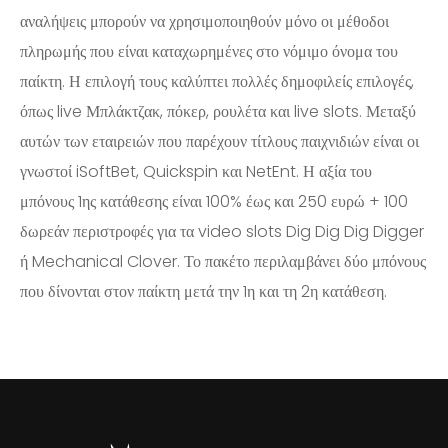
αναλήψεις μπορούν να χρησιμοποιηθούν μόνο οι μέθοδοι
πληρωμής που είναι καταχωρημένες στο νόμιμο όνομα του
παίκτη. Η επιλογή τους καλύπτει πολλές δημοφιλείς επιλογές,
όπως live Μπλάκτζακ, πόκερ, ρουλέτα και live slots. Μεταξύ
αυτών των εταιρειών που παρέχουν τίτλους παιχνιδιών είναι οι
γνωστοί iSoftBet, Quickspin και NetEnt. Η αξία του
μπόνους 1ης κατάθεσης είναι 100% έως και 250 ευρώ + 100
δωρεάν περιστροφές για τα video slots Dig Dig Dig Digger
ή Mechanical Clover. Το πακέτο περιλαμβάνει δύο μπόνους
που δίνονται στον παίκτη μετά την 1η και τη 2η κατάθεση.